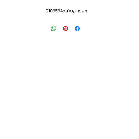
מספר קטלוגי:DJ09594