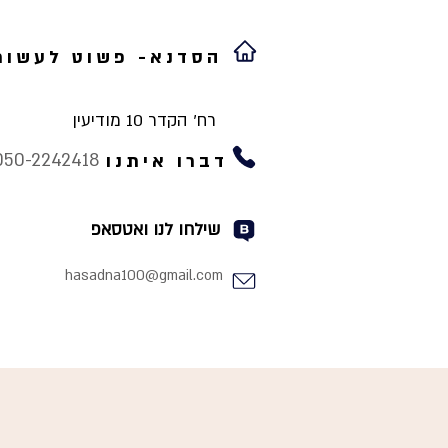
הסדנא- פשוט לעשות
רח' הקדר 10 מודיעין
050-2242418
דברו איתנו
שילחו לנו ואטסאפ
hasadna100@gmail.com