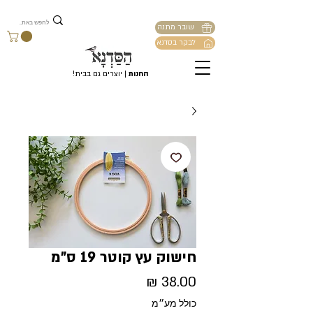
שובר מתנה
לבקר בסדנא
החנות
| יוצרים גם בבית!
חישוק עץ קוטר 19 ס"מ
מחיר
כולל מע״מ