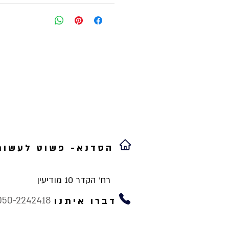
הסדנא- פשוט לעשות
רח' הקדר 10 מודיעין
050-2242418
דברו איתנו